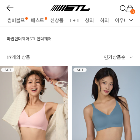
0
썸머블프
베스트
신상품
1 + 1
상의
하의
아우터
세
마법언더웨어
STL언더웨어
17
개의 상품