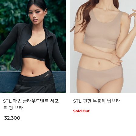
STL 마법 클라우드벤트 서포
STL 편한 무봉제 탑브라
트 핏 브라
Sold Out
32,300