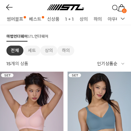
0
썸머블프
베스트
신상품
1 + 1
상의
하의
아우터
세
마법언더웨어
STL언더웨어
전체
세트
상의
하의
15
개의 상품