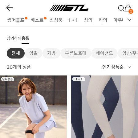
0
썸머블프
베스트
신상품
1 + 1
상의
하의
아우터
세
상의
하의
용품
전체
양말
가방
무릎보호대
헤어밴드
양산/우
20
개의 상품