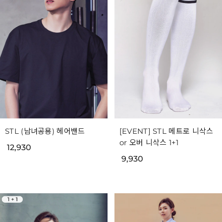
STL (남녀공용) 헤어밴드
[EVENT] STL 메트로 니삭스
or 오버 니삭스 1+1
12,930
9,930