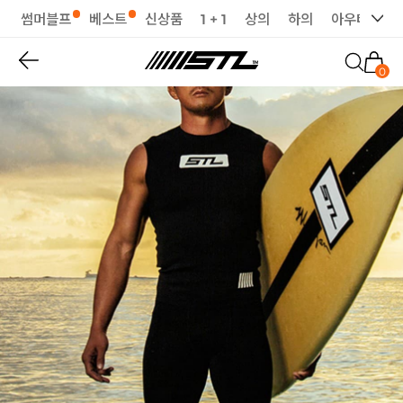
썸머블프
베스트
신상품
1 + 1
상의
하의
아우터
세
0