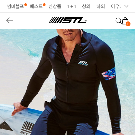
썸머블프
베스트
신상품
1 + 1
상의
하의
아우터
세
0