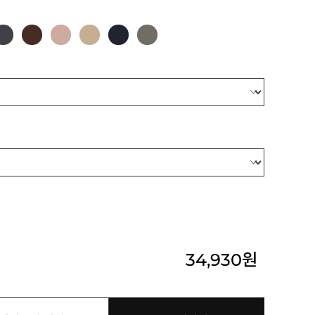
34,930
원