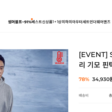
1 + 1
썸머블프~91%
베스트
신상품
상의
하의
아우터
세트
언더웨어
맨즈
[EVENT]
리 기모 핀턱
78%
34,930
배송비
총