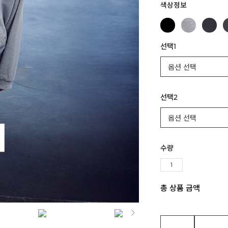
색상정보
선택1
선택2
수량
총 상품 금액