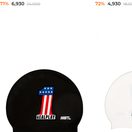
71%
6,930
72%
4,930
24,000
18,0