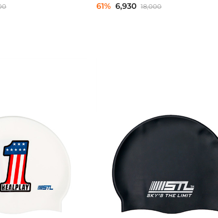
61%
6,930
00
18,000