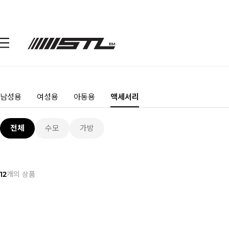
남성용
여성용
아동용
액세서리
전체
수모
가방
12
개의 상품