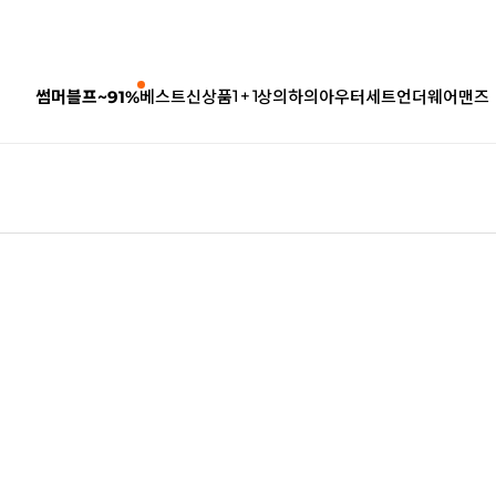
1 + 1
썸머블프~91%
베스트
신상품
상의
하의
아우터
세트
언더웨어
맨즈