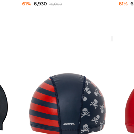
61%
6,930
61%
6
18,000