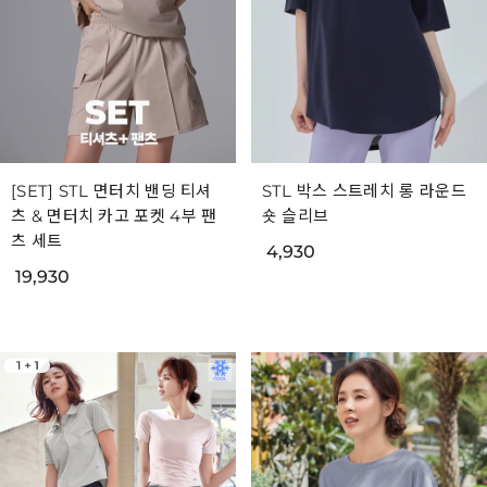
[SET] STL 면터치 밴딩 티셔
STL 박스 스트레치 롱 라운드
츠 & 면터치 카고 포켓 4부 팬
숏 슬리브
츠 세트
4,930
19,930