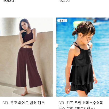
6,930
9,930
STL 호호 와이드 밴딩 팬츠
STL 키즈 프릴 원피스수영복
뮤즈 블랙 (3PCS 세트)