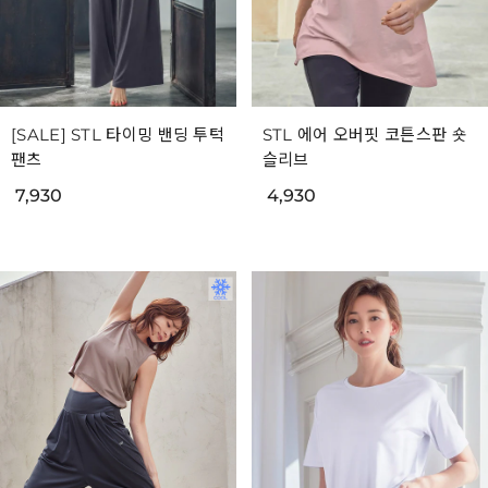
[SALE] STL 타이밍 밴딩 투턱
STL 에어 오버핏 코튼스판 숏
팬츠
슬리브
7,930
4,930