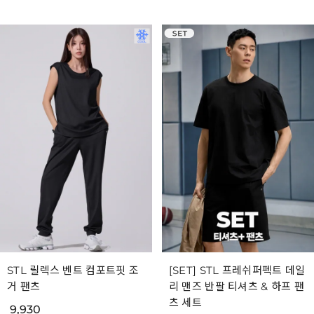
STL 릴렉스 벤트 컴포트핏 조
[SET] STL 프레쉬퍼펙트 데일
거 팬츠
리 맨즈 반팔 티셔츠 & 하프 팬
츠 세트
9,930