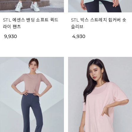
STL 에센스 밴딩 소프트 퀵드
STL 박스 스트레치 힙커버 숏
라이 팬츠
슬리브
9,930
4,930