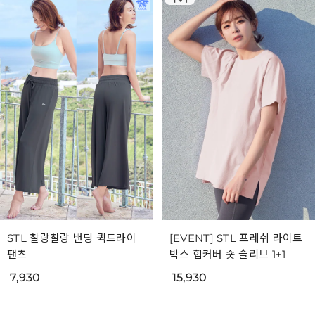
STL 찰랑찰랑 밴딩 퀵드라이
[EVENT] STL 프레쉬 라이트
팬츠
박스 힙커버 숏 슬리브 1+1
7,930
15,930