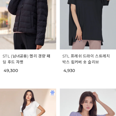
STL (남녀공용) 헨리 경량 패
STL 프레쉬 드라이 스트레치
딩 후드 자켓
박스 힙커버 숏 슬리브
49,300
4,930