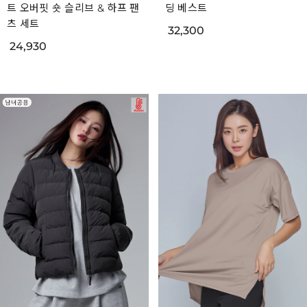
트 오버핏 숏 슬리브 & 하프 팬
딩 베스트
츠 세트
32,300
24,930