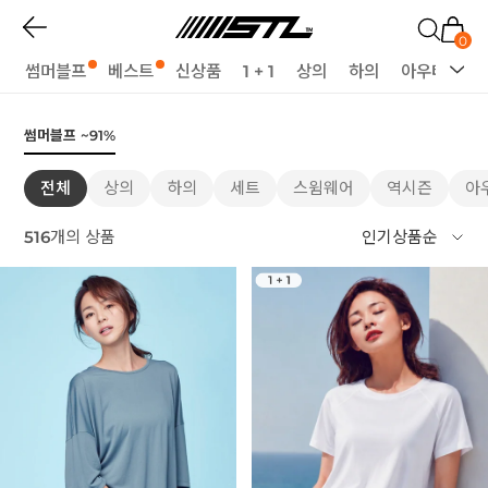
0
썸머블프
베스트
신상품
1 + 1
상의
하의
아우터
세
썸머블프 ~91%
전체
상의
하의
세트
스윔웨어
역시즌
아
516
개의 상품