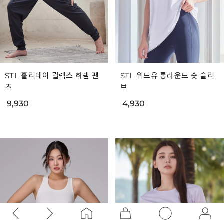
STL 홀리데이 릴렉스 하렘 팬
STL 위드유 롱라운드 숏 슬리
츠
브
9,930
4,930