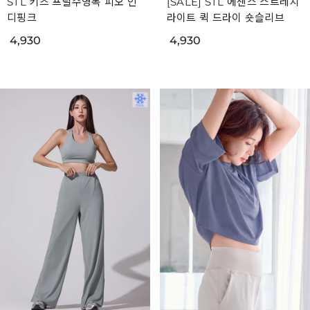
STL 키즈 프릴수영복 피오 인
[SALE] STL 에센스 스트레치
디핑크
라이트 퀵 드라이 숏슬리브
4,930
4,930