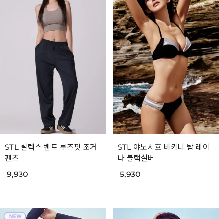
STL 릴렉스 벤트 루즈핏 조거
STL 야노시호 비키니 탑 레이
팬츠
나 블랙실버
9,930
5,930