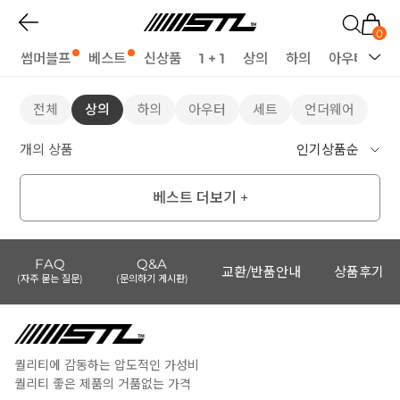
0
썸머블프
베스트
신상품
1 + 1
상의
하의
아우터
세
전체
상의
하의
아우터
세트
언더웨어
개의 상품
베스트 더보기 +
FAQ
Q&A
교환/반품안내
상품후기
(자주 묻는 질문)
(문의하기 게시판)
퀄리티에 감동하는 압도적인 가성비
퀄리티 좋은 제품의 거품없는 가격