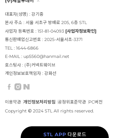
(주)세일투데이
대표자(성명) : 강기중
본사 주소 : 서울 서초구 방배로 205, 6층 STL
사업자 등록번호 : 151-81-04093
[사업자정보확인]
통신판매업신고번호 : 2025-서울서초-3371
TEL : 1644-6866
E-MAIL : up5560@hanmail.net
호스팅사 : (주)커넥트웨이브
개인정보보호책임자 : 강화선
이용약관
개인정보처리방침
공정위표준약관
PC버전
Copyright © 2024 STL All rights reserved.