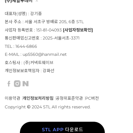
(주)세일투데이
대표자(성명) : 강기중
본사 주소 : 서울 서초구 방배로 205, 6층 STL
사업자 등록번호 : 151-81-04093
[사업자정보확인]
통신판매업신고번호 : 2025-서울서초-3371
TEL : 1644-6866
E-MAIL : up5560@hanmail.net
호스팅사 : (주)커넥트웨이브
개인정보보호책임자 : 강화선
이용약관
개인정보처리방침
공정위표준약관
PC버전
Copyright © 2024 STL All rights reserved.