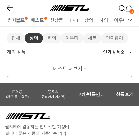
0
썸머블프
베스트
신상품
1 + 1
상의
하의
아우터
세
전체
상의
하의
아우터
세트
언더웨어
개의 상품
베스트 더보기 +
FAQ
Q&A
교환/반품안내
상품후기
(자주 묻는 질문)
(문의하기 게시판)
퀄리티에 감동하는 압도적인 가성비
퀄리티 좋은 제품의 거품없는 가격