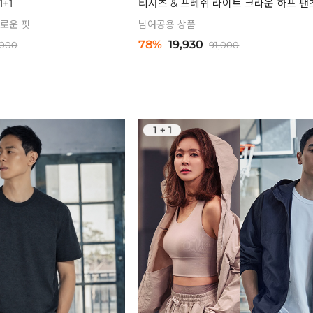
+1
티셔츠 & 프레쉬 라이트 크라운 하프 팬
로운 핏
남여공용 상품
78%
19,930
,000
91,000