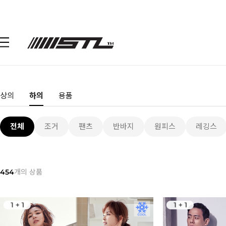
상의
하의
용품
전체
조거
팬츠
반바지
원피스
레깅스
454
개의 상품