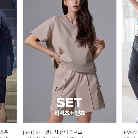
크라운
[SET] STL 면터치 밴딩 티셔츠
[EVEN