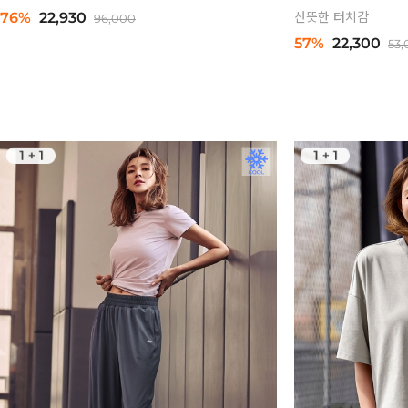
76%
22,930
산뜻한 터치감
96,000
57%
22,300
53