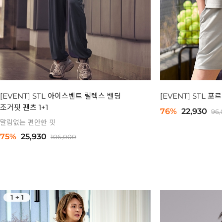
[EVENT] STL 아이스벤트 릴렉스 밴딩
[EVENT] STL 포
조거핏 팬츠 1+1
76%
22,930
96
말림없는 편안한 핏
75%
25,930
106,000