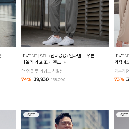
븐
[EVENT] STL (남녀공용) 알파벤트 우븐
[EVEN
데일리 카고 조거 팬츠 1+1
키작아도
안 입은 듯 가볍고 시원한
기본기장
74%
39,930
73%
3
158,000