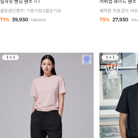
일자핏 밴딩 팬츠 1+1
커버업 와이드 팬츠 1
쿨링원단팬츠! 기본기장&짧은기장
쾌적한 착용감의 여유
71%
39,930
75%
27,930
138,000
116