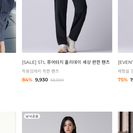
[SALE] STL 퓨어터치 홀리데이 세상 편한 팬츠
[EVEN
착용감까지 착한 팬츠
체형을 
84%
9,930
75%
1
63,000