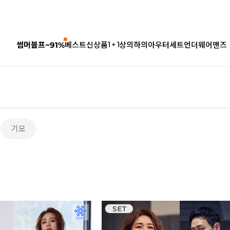
1 + 1
썸머블프~91%
베스트
신상품
상의
하의
아우터
세트
언더웨어
맨즈
기모