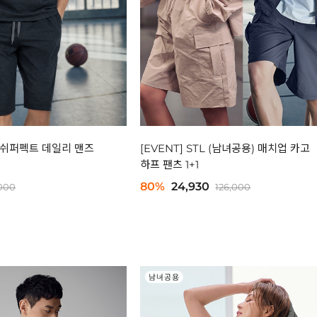
프레쉬퍼펙트 데일리 맨즈
[EVENT] STL (남녀공용) 매치업 카고
하프 팬츠 1+1
80%
24,930
,000
126,000