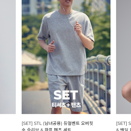
[SET] STL (남녀공용) 듀얼벤트 오버핏
[SET]
숏 슬리브 & 하프 팬츠 세트
& 밴딩