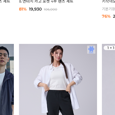
츠 세트
& 면터치 카고 포켓 4부 팬츠 세트
키작아도
81%
19,930
기본기장
106,000
76%