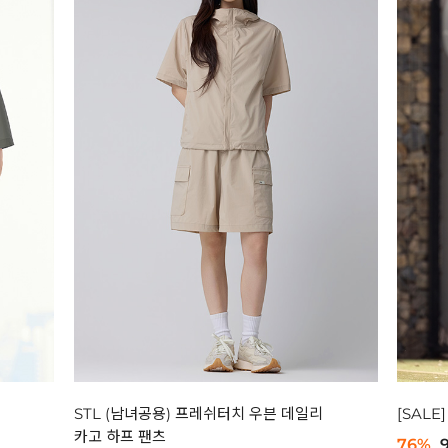
STL (남녀공용) 프레쉬터치 우븐 데일리
[SAL
카고 하프 팬츠
76%