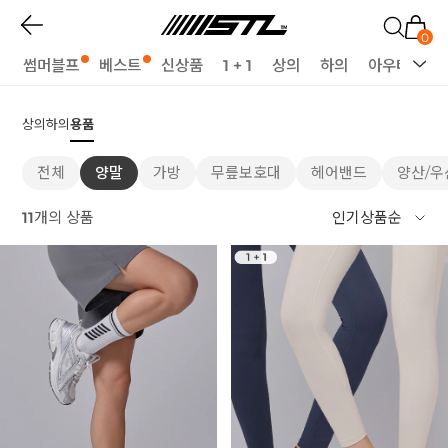
0
썸머블프
베스트
신상품
1 + 1
상의
하의
아우터
세
상의
하의
용품
전체
양말
가방
무릎보호대
헤어밴드
양산/우
11
개의 상품