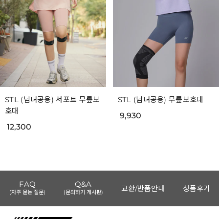
STL (남녀공용) 서포트 무릎보
STL (남녀공용) 무릎보호대
호대
9,930
12,300
FAQ
Q&A
교환/반품안내
상품후기
(자주 묻는 질문)
(문의하기 게시판)