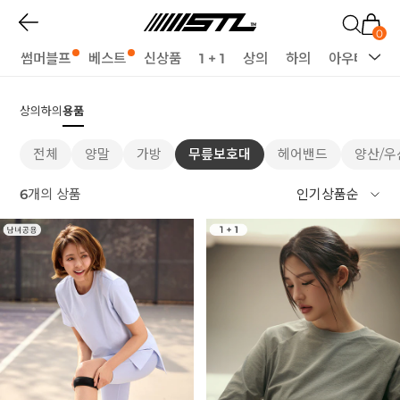
0
썸머블프
베스트
신상품
1 + 1
상의
하의
아우터
세
상의
하의
용품
전체
양말
가방
무릎보호대
헤어밴드
양산/우
6
개의 상품