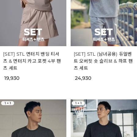
[SET] STL 면터치 밴딩 티셔
[SET] STL (남녀공용) 듀얼벤
츠 & 면터치 카고 포켓 4부 팬
트 오버핏 숏 슬리브 & 하프 팬
츠 세트
츠 세트
19,930
24,930