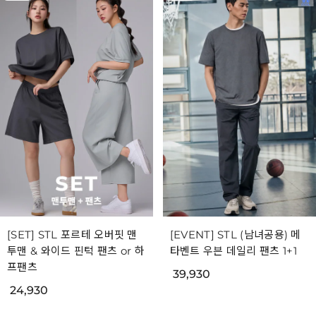
[SET] STL 포르테 오버핏 맨
[EVENT] STL (남녀공용) 메
투맨 & 와이드 핀턱 팬츠 or 하
타벤트 우븐 데일리 팬츠 1+1
프팬츠
39,930
24,930