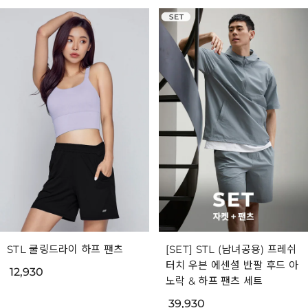
STL 쿨링드라이 하프 팬츠
[SET] STL (남녀공용) 프레쉬
터치 우븐 에센셜 반팔 후드 아
12,930
노락 & 하프 팬츠 세트
39,930