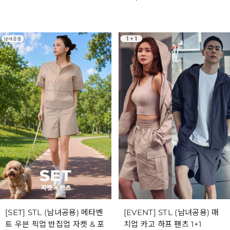
[SET] STL (남녀공용) 메타벤
[EVENT] STL (남녀공용) 매
트 우븐 픽업 반집업 자켓 & 포
치업 카고 하프 팬츠 1+1