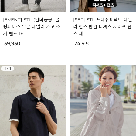
[EVENT] STL (남녀공용) 쿨
[SET] STL 프레쉬퍼펙트 데일
링페이스 우븐 데일리 카고 조
리 맨즈 반팔 티셔츠 & 하프 팬
거 팬츠 1+1
츠 세트
39,930
24,930