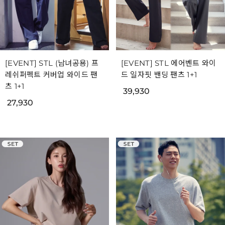
[EVENT] STL (남녀공용) 프
[EVENT] STL 에어벤트 와이
레쉬퍼펙트 커버업 와이드 팬
드 일자핏 밴딩 팬츠 1+1
츠 1+1
39,930
27,930