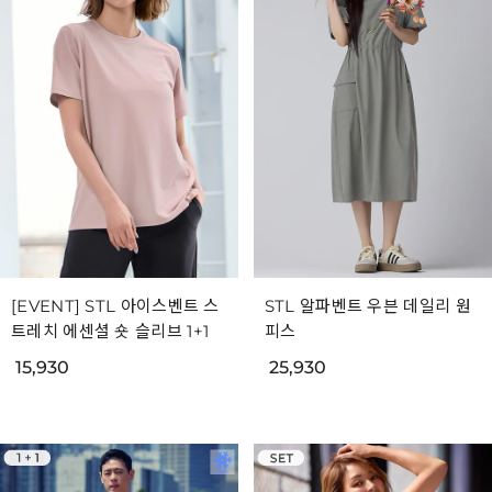
[EVENT] STL 아이스벤트 스
STL 알파벤트 우븐 데일리 원
트레치 에센셜 숏 슬리브 1+1
피스
15,930
25,930