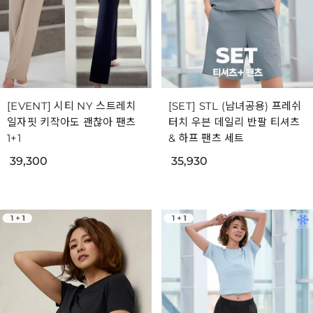
[EVENT] 시티 NY 스트레치
[SET] STL (남녀공용) 프레쉬
일자핏 키작아도 괜찮아 팬츠
터치 우븐 데일리 반팔 티셔츠
1+1
& 하프 팬츠 세트
39,300
35,930