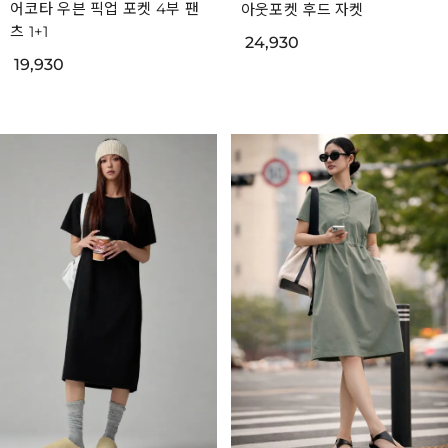
어코타 우븐 픽업 포켓 4부 팬
아웃포켓 후드 자켓
츠 1+1
24,930
19,930