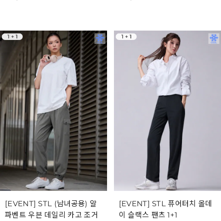
[EVENT] STL (남녀공용) 알
[EVENT] STL 퓨어터치 올데
파벤트 우븐 데일리 카고 조거
이 슬랙스 팬츠 1+1