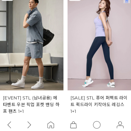
[EVENT] STL (남녀공용) 메
[SALE] STL 퓨어 퍼펙트 라이
타벤트 우븐 픽업 포켓 밴딩 하
트 퀵드라이 키작아도 레깅스
프 팬츠 1+1
1+1
34,930
29,930