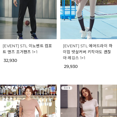
[EVENT] STL 이노벤트 컴포
[EVENT] STL 에어드라이 하
트 맨즈 조거팬츠 1+1
이업 뱃살커버 키작아도 괜찮
아 레깅스 1+1
32,930
29,930