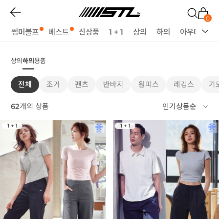
0
썸머블프
베스트
신상품
1 + 1
상의
하의
아우터
세
상의
하의
용품
전체
조거
팬츠
반바지
원피스
레깅스
기
62
개의 상품