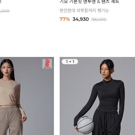
1
기모 기본핏 맨투맨 & 팬츠 세트
편안한데 따뜻함까지 챙기는
6,000
77%
34,930
156,000