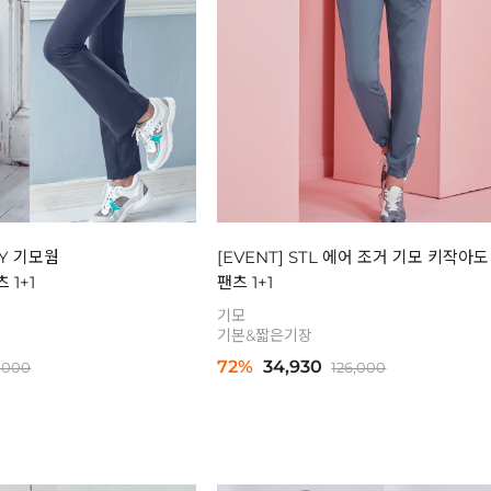
NY 기모웜
[EVENT] STL 에어 조거 기모 키작아
 1+1
팬츠 1+1
기모
기본&짧은기장
72%
34,930
6,000
126,000