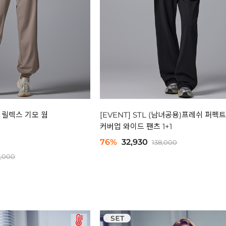
반 릴렉스 기모 웜
[EVENT] STL (남녀공용)프레쉬 퍼펙
커버업 와이드 팬츠 1+1
76%
32,930
138,000
8,000