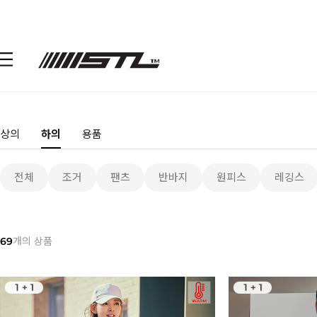
상의
하의
용품
전체
조거
팬츠
반바지
원피스
레깅스
69
개의 상품