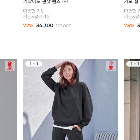
키작아도 괜찮 팬츠 1+1
기모 웜 
따뜻한 기모
따뜻한 
기본&짧은기장
기본&짧
72%
34,300
75%
3
126,000