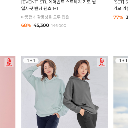
[EVENT] STL 에어벤트 스트레치 기모 웜
[SET]
일자핏 밴딩 팬츠 1+1
기모 기
따뜻함과 활동성을 모두 잡은
77%
68%
45,300
146,000