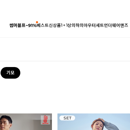
1 + 1
썸머블프~91%
베스트
신상품
상의
하의
아우터
세트
언더웨어
맨즈
기모