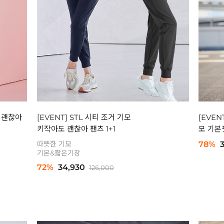
도 괜찮아
[EVENT] STL 시티 조거 기모
[EVEN
키작아도 괜찮아 팬츠 1+1
모 기본핏
따뜻한 기모
78%
기본&짧은기장
72%
34,930
126,000