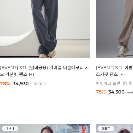
[EVENT] STL (남녀공용) 커버업 더블메모리 기
[EVENT] STL 어
모 기본핏 팬츠 1+1
조거핏 팬츠 1+1
78%
34,930
따뜻하고 트렌디하게
166,000
75%
34,300
13