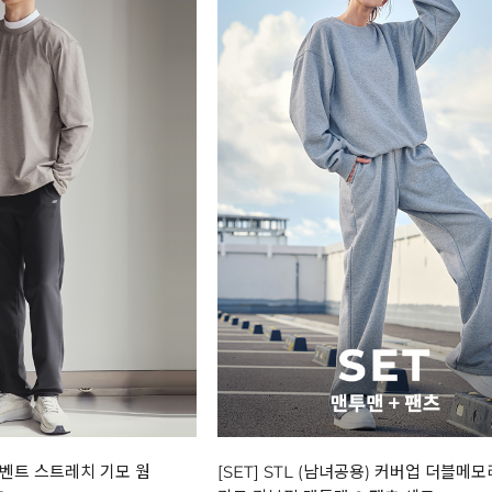
에어벤트 스트레치 기모 웜
[SET] STL (남녀공용) 커버업 더블메모