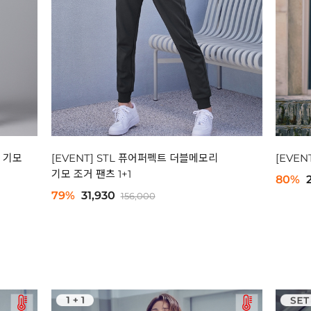
트 기모
[EVENT] STL 퓨어퍼펙트 더블메모리
[EVEN
기모 조거 팬츠 1+1
80%
79%
31,930
156,000