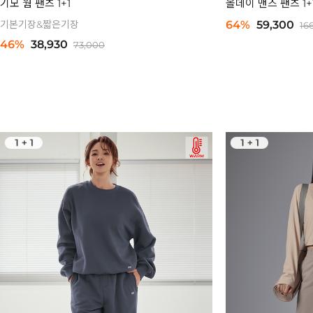
기모 웜 팬츠 1+1
올데이 맨즈 팬츠 1+
기본기장&짧은기장
64%
59,300
16
46%
38,930
73,000