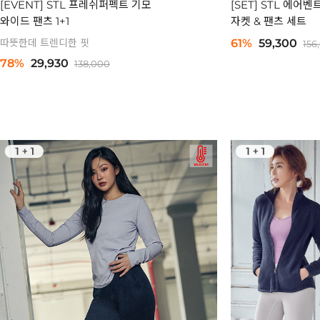
[EVENT] STL 프레쉬퍼펙트 기모
[SET] STL 에어
와이드 팬츠 1+1
자켓 & 팬츠 세트
따뜻한데 트렌디한 핏
61%
59,300
156
78%
29,930
138,000