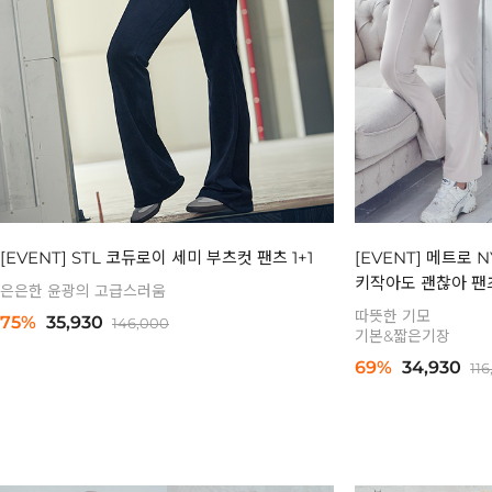
[EVENT] STL 코듀로이 세미 부츠컷 팬츠 1+1
[EVENT] 메트로 
키작아도 괜찮아 팬츠
은은한 윤광의 고급스러움
따뜻한 기모
75%
35,930
146,000
기본&짧은기장
69%
34,930
11