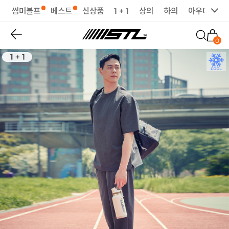
썸머블프
베스트
신상품
1 + 1
상의
하의
아우터
세
0