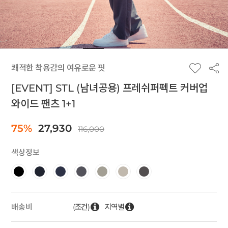
쾌적한 착용감의 여유로운 핏
[EVENT] STL (남녀공용) 프레쉬퍼펙트 커버업
와이드 팬츠 1+1
75%
27,930
116,000
색상정보
(조건)
지역별
배송비