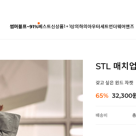
1 + 1
썸머블프~91%
베스트
신상품
상의
하의
아우터
세트
언더웨어
맨즈
STL 매치
갖고 싶은 윈드 자켓
65%
32,300
배송비
총