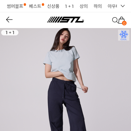
썸머블프
베스트
신상품
1 + 1
상의
하의
아우터
세
0