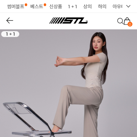
썸머블프
베스트
신상품
1 + 1
상의
하의
아우터
세
0