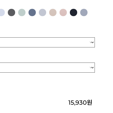
15,930
원