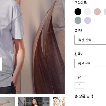
색상정보
선택1
선택2
수량
총 상품 금액