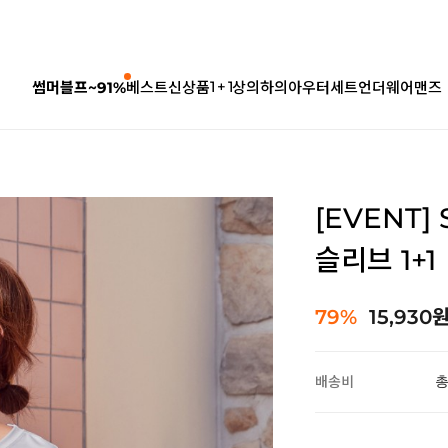
1 + 1
썸머블프~91%
베스트
신상품
상의
하의
아우터
세트
언더웨어
맨즈
[EVENT
슬리브 1+1
79%
15,930
배송비
총