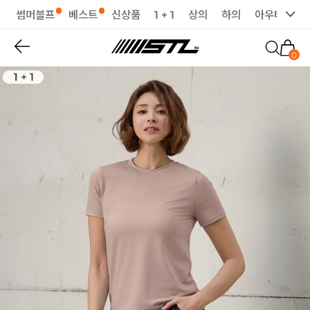
썸머블프
베스트
신상품
1 + 1
상의
하의
아우터
세
0