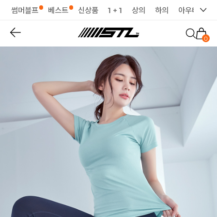
썸머블프
베스트
신상품
1 + 1
상의
하의
아우터
세
0