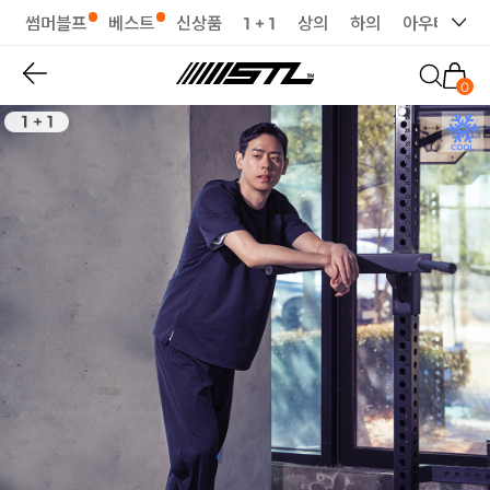
썸머블프
베스트
신상품
1 + 1
상의
하의
아우터
세
0