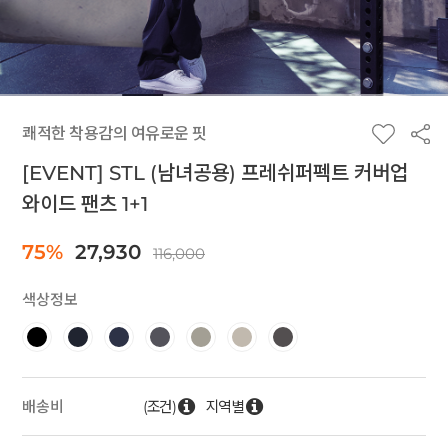
쾌적한 착용감의 여유로운 핏
[EVENT] STL (남녀공용) 프레쉬퍼펙트 커버업
와이드 팬츠 1+1
75%
27,930
116,000
색상정보
(조건)
지역별
배송비