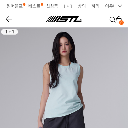
썸머블프
베스트
신상품
1 + 1
상의
하의
아우터
세
0