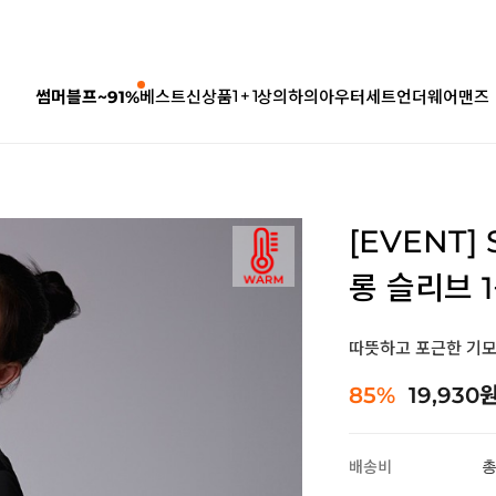
1 + 1
썸머블프~91%
베스트
신상품
상의
하의
아우터
세트
언더웨어
맨즈
[EVENT]
롱 슬리브 1
따뜻하고 포근한 기모
85%
19,930
배송비
총