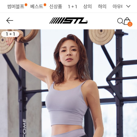
썸머블프
베스트
신상품
1 + 1
상의
하의
아우터
세
0