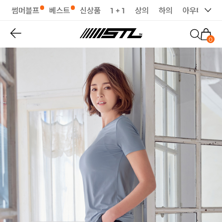
썸머블프
베스트
신상품
1 + 1
상의
하의
아우터
세
0