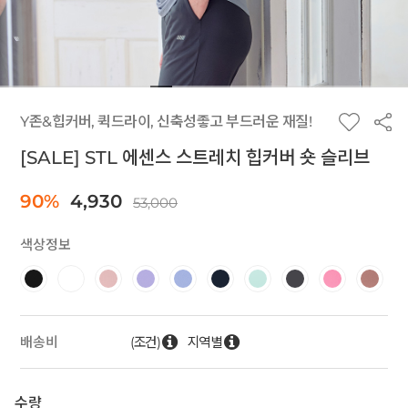
Y존&힙커버, 퀵드라이, 신축성좋고 부드러운 재질!
[SALE] STL 에센스 스트레치 힙커버 숏 슬리브
90%
4,930
53,000
색상정보
(조건)
지역별
배송비
수량