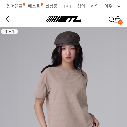
썸머블프
베스트
신상품
1 + 1
상의
하의
아우터
세
0