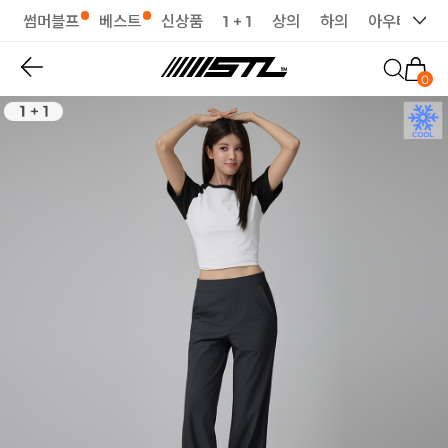
썸머블프
베스트
신상품
1 + 1
상의
하의
아우터
세
0