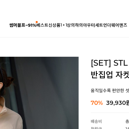
1 + 1
썸머블프~91%
베스트
신상품
상의
하의
아우터
세트
언더웨어
맨즈
[SET] S
반집업 자켓
움직일수록 편안한 
70%
39,930
배송비
총
3