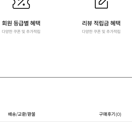
배송/교환/환불
구매후기(
0
)