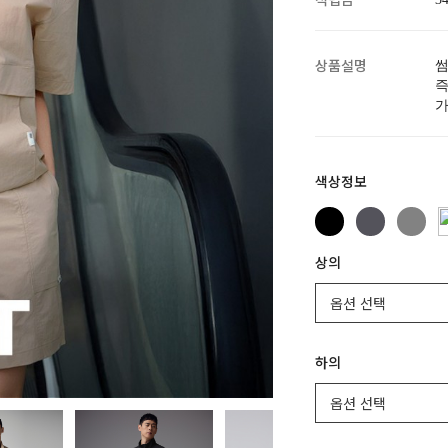
적립금
상품설명
썸
즉
가
색상정보
상의
하의