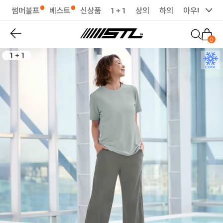
썸머블프
베스트
신상품
1 + 1
상의
하의
아우터
세
0