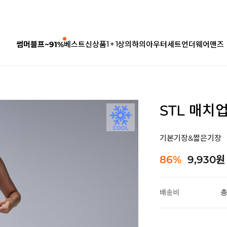
1 + 1
썸머블프~91%
베스트
신상품
상의
하의
아우터
세트
언더웨어
맨즈
STL 매치
기본기장&짧은기장
86%
9,930원
배송비
총