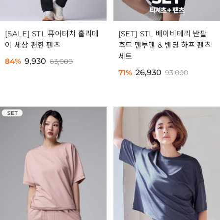
[SALE] STL 퓨어터치 홀리데
[SET] STL 베이비테리 반팔
이 세상 편한 팬츠
후드 맨투맨 & 밴딩 하프 팬츠
세트
84%
9,930
63,000
71%
26,930
93,000