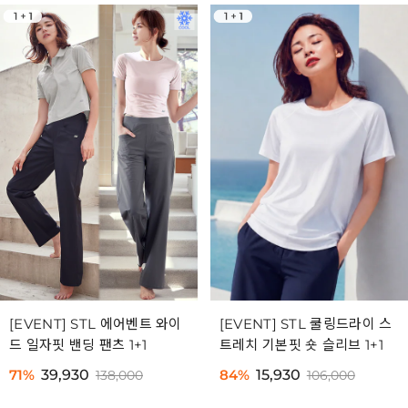
[EVENT] STL 에어벤트 와이
[EVENT] STL 쿨링드라이 스
드 일자핏 밴딩 팬츠 1+1
트레치 기본핏 숏 슬리브 1+1
71%
39,930
84%
15,930
138,000
106,000