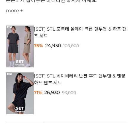
쫀쫀하게 잡아주는 바디라인 놓치지 마세요.
more +
[SET] STL 포르테 올데이 크롭 맨투맨 & 하프 팬
츠 세트
75%
24,930
100,000
[SET] STL 베이비테리 반팔 후드 맨투맨 & 밴딩
하프 팬츠 세트
71%
26,930
93,000