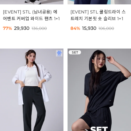
[EVENT] STL (남녀공용) 에
[EVENT] STL 쿨링드라이 스
어벤트 커버업 와이드 팬츠 1+1
트레치 기본핏 숏 슬리브 1+1
77%
29,930
84%
15,930
136,000
106,000