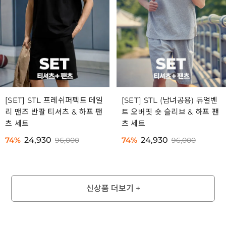
[SET] STL 프레쉬퍼펙트 데일
[SET] STL (남녀공용) 듀얼벤
리 맨즈 반팔 티셔츠 & 하프 팬
트 오버핏 숏 슬리브 & 하프 팬
츠 세트
츠 세트
74%
24,930
74%
24,930
96,000
96,000
신상품 더보기 +