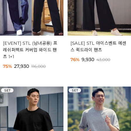
[EVENT] STL (남녀공용) 프
[SALE] STL 아이스벤트 에센
레쉬퍼펙트 커버업 와이드 팬
스 퀵드라이 팬츠
츠 1+1
76%
9,930
43,000
75%
27,930
116,000