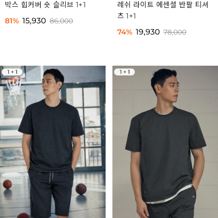
박스 힙커버 숏 슬리브 1+1
레쉬 라이트 에센셜 반팔 티셔
츠 1+1
81%
15,930
86,000
74%
19,930
78,000