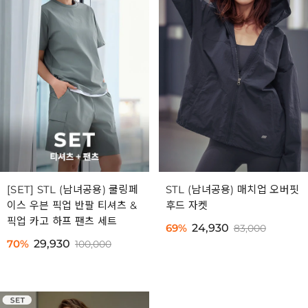
[SET] STL (남녀공용) 쿨링페
STL (남녀공용) 매치업 오버핏
이스 우븐 픽업 반팔 티셔츠 &
후드 자켓
픽업 카고 하프 팬츠 세트
69%
24,930
83,000
70%
29,930
100,000