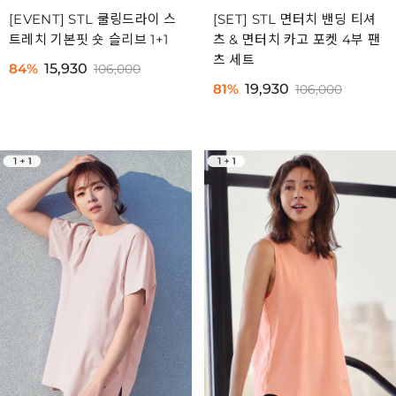
[EVENT] STL 쿨링드라이 스
[SET] STL 면터치 밴딩 티셔
트레치 기본핏 숏 슬리브 1+1
츠 & 면터치 카고 포켓 4부 팬
츠 세트
84%
15,930
106,000
81%
19,930
106,000