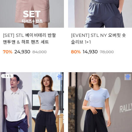
[SET] STL 베이비테리 반팔
[EVENT] STL NY 오버핏 숏
맨투맨 & 하프 팬츠 세트
슬리브 1+1
70%
24,930
80%
14,930
84,000
78,000