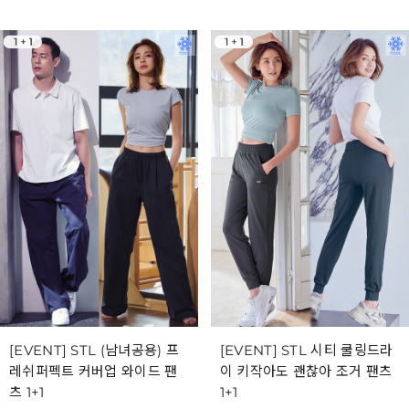
[EVENT] STL (남녀공용) 프
[EVENT] STL 시티 쿨링드라
레쉬퍼펙트 커버업 와이드 팬
이 키작아도 괜찮아 조거 팬츠
츠 1+1
1+1