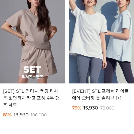
[SET] STL 면터치 밴딩 티셔
[EVENT] STL 프레쉬 라이트
츠 & 면터치 카고 포켓 4부 팬
에어 오버핏 숏 슬리브 1+1
츠 세트
79%
15,930
78,000
81%
19,930
106,000