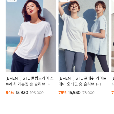
[EVENT] STL 쿨링드라이 스
[EVENT] STL 프레쉬 라이트
트레치 기본핏 숏 슬리브 1+1
에어 오버핏 숏 슬리브 1+1
84%
15,930
79%
15,930
7
106,000
78,000