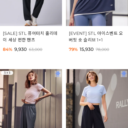
[SALE] STL 퓨어터치 홀리데
[EVENT] STL 아이스벤트 오
이 세상 편한 팬츠
버핏 숏 슬리브 1+1
84%
9,930
79%
15,930
63,000
78,000