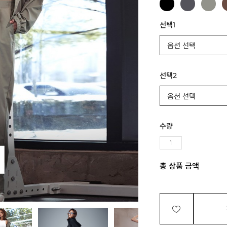
선택1
선택2
수량
총 상품 금액