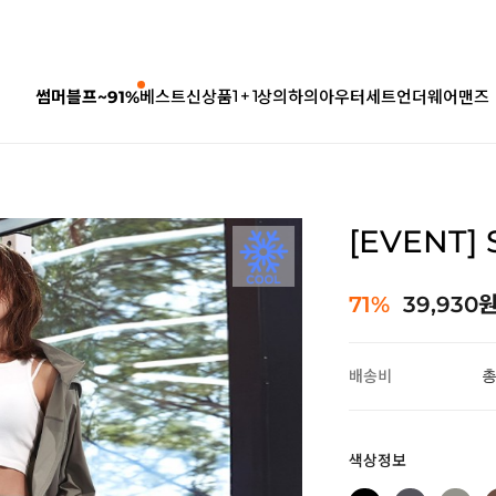
1 + 1
썸머블프~91%
베스트
신상품
상의
하의
아우터
세트
언더웨어
맨즈
[EVENT]
71%
39,930
배송비
총
색상정보