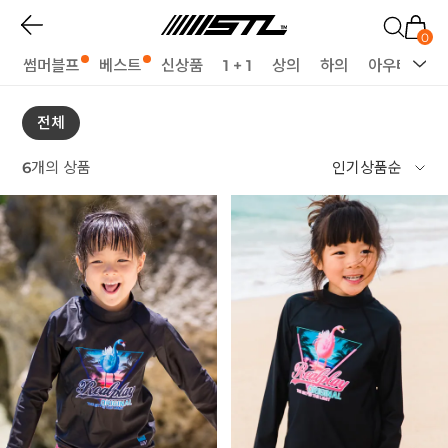
0
썸머블프
베스트
신상품
1 + 1
상의
하의
아우터
세
전체
6
개의 상품