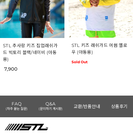
STL 키즈 래쉬가드 어썸 옐로
STL 추사랑 키즈 집업래쉬가
우 (아동용)
드 빅토리 블랙/네이비 (아동
용)
Sold Out
7,900
FAQ
Q&A
교환/반품안내
상품후기
(자주 묻는 질문)
(문의하기 게시판)