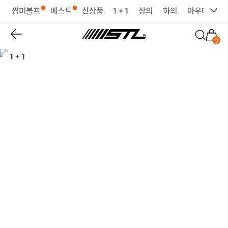
썸머블프
베스트
신상품
1 + 1
상의
하의
아우터
세
0