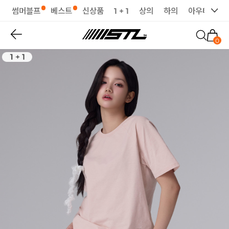
썸머블프
베스트
신상품
1 + 1
상의
하의
아우터
세
0