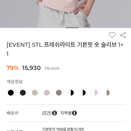
[EVENT] STL 프레쉬라이트 기본핏 숏 슬리브 1+
1
79%
15,930
78,000
색상정보
(조건)
지역별
배송비
기본핏의 여성용 반팔 티셔츠