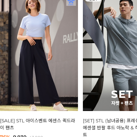
[SALE] STL 아이스벤트 에센스 퀵드라
[SET] STL (남녀공용) 프
이 팬츠
에센셜 반팔 후드 아노락 & 
트