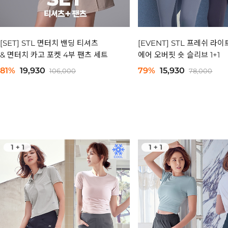
[SET] STL 면터치 밴딩 티셔츠
[EVENT] STL 프레쉬 라이
& 면터치 카고 포켓 4부 팬츠 세트
에어 오버핏 숏 슬리브 1+1
81%
19,930
79%
15,930
106,000
78,000