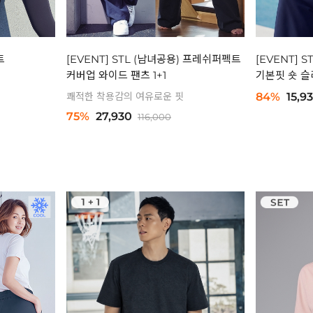
트
[EVENT] STL (남녀공용) 프레쉬퍼펙트
[EVENT]
커버업 와이드 팬츠 1+1
기본핏 숏 슬리
쾌적한 착용감의 여유로운 핏
84%
15,9
75%
27,930
116,000