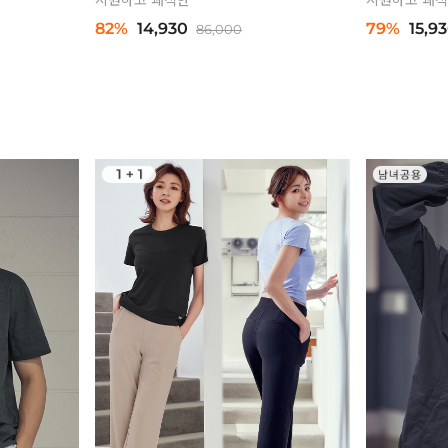
82%
14,930
79%
15,9
86,000