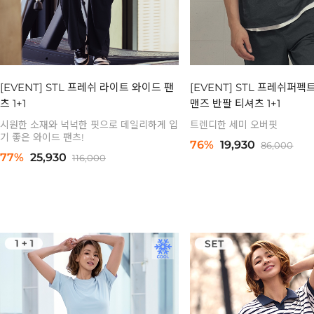
[EVENT] STL 프레쉬 라이트 와이드 팬
[EVENT] STL 프레쉬퍼펙
츠 1+1
맨즈 반팔 티셔츠 1+1
시원한 소재와 넉넉한 핏으로 데일리하게 입
트렌디한 세미 오버핏
기 좋은 와이드 팬츠!
76%
19,930
86,000
77%
25,930
116,000