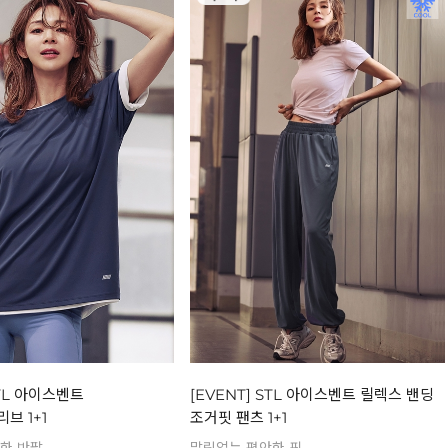
STL 아이스벤트
[EVENT] STL 아이스벤트 릴렉스 밴딩
브 1+1
조거핏 팬츠 1+1
한 반팔
말림없는 편안한 핏