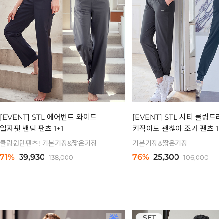
[EVENT] STL 에어벤트 와이드
[EVENT] STL 시티 쿨링
일자핏 밴딩 팬츠 1+1
키작아도 괜찮아 조거 팬츠 1
쿨링원단팬츠! 기본기장&짧은기장
기본기장&짧은기장
71%
39,930
76%
25,300
138,000
106,000