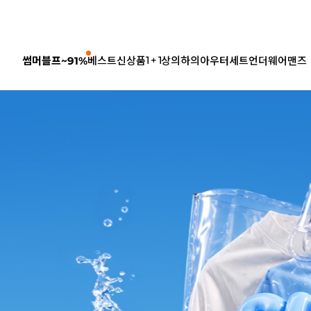
1 + 1
썸머블프~91%
베스트
신상품
상의
하의
아우터
세트
언더웨어
맨즈