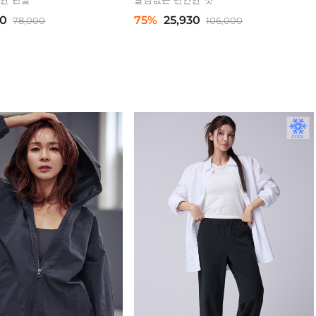
30
75%
25,930
78,000
106,000