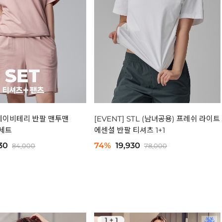
L 베이비테리 반팔 맨투맨
[EVENT] STL (남녀공용) 프레쉬 라이트
 세트
에센셜 반팔 티셔츠 1+1
30
74%
19,930
84,000
78,000