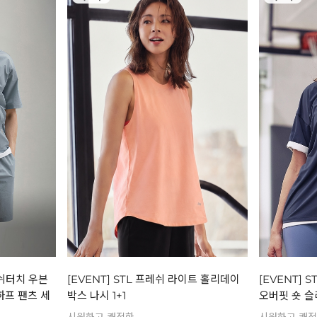
레쉬터치 우븐
[EVENT] STL 프레쉬 라이트 홀리데이
[EVENT] 
하프 팬츠 세
박스 나시 1+1
오버핏 숏 슬리
시원하고 쾌적한
시원하고 쾌적