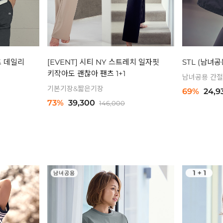
트 데일리
[EVENT] 시티 NY 스트레치 일자핏
STL (남녀
키작아도 괜찮아 팬츠 1+1
남녀공용 간절
기본기장&짧은기장
69%
24,9
73%
39,300
146,000