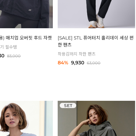
공용) 매치업 오버핏 후드 자켓
[SALE] STL 퓨어터치 홀리데이 세상 편
한 팬츠
기 필수템
착용감까지 착한 팬츠
30
83,000
84%
9,930
63,000