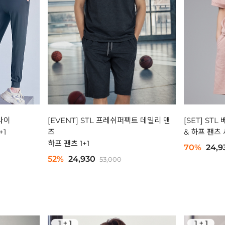
드라이
[EVENT] STL 프레쉬퍼펙트 데일리 맨
[SET] ST
+1
즈
& 하프 팬츠
하프 팬츠 1+1
70%
24,9
52%
24,930
53,000