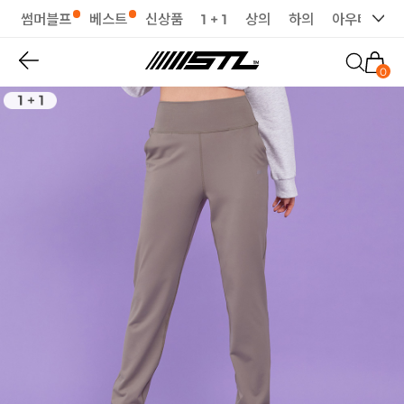
썸머블프
베스트
신상품
1 + 1
상의
하의
아우터
세
0