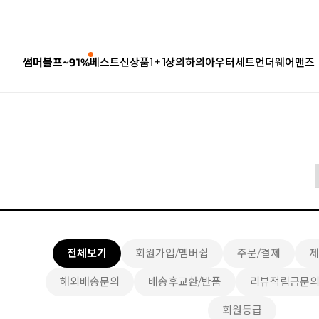
1 + 1
썸머블프~91%
베스트
신상품
상의
하의
아우터
세트
언더웨어
맨즈
전체보기
회원가입/멤버쉽
주문/결제
제
해외배송문의
배송후교환/반품
리뷰적립금문
회원등급