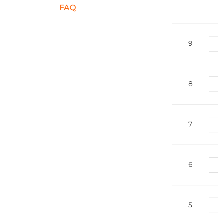
FAQ
9
8
7
6
5